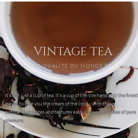
VINTAGE TEA
THÉ DE QUALITÉ DU MONDE ENTIER​
It’s not just a cup of tea. It’s a cup of life. We hand pick the finest
leaves to give you the cream of the crop – with these
outstanding tastes and textures each sip is a guarantee of pure
pleasure.