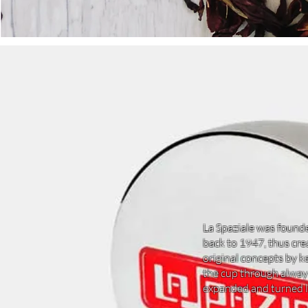
La Spaziale was founde
back to 1947, thus cre
original concepts by k
the cup through always
expanded and turned la