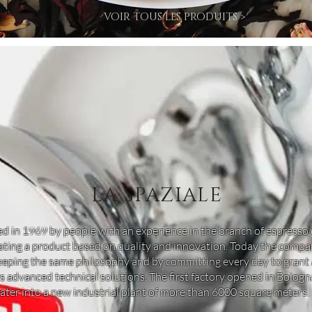
VOIR TOUS LES PRODUITS >
LA SPAZIALE
d in 1969 by people with an experience in the branch of espresso
ating a product based on quality and innovation. Today the company
eeping the same philosophy and by committing every day to grant a 
 advanced technical solutions. The first factory opened in Bolog
ter into a new industrial plant of more than 6000 square meters.