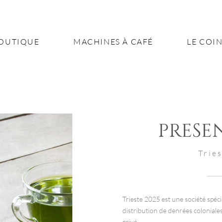
OUTIQUE
MACHINES À CAFÉ
LE COIN
PRESE
Trie
Trieste 2025 est une société spécia
distribution de denrées coloniale
privé.