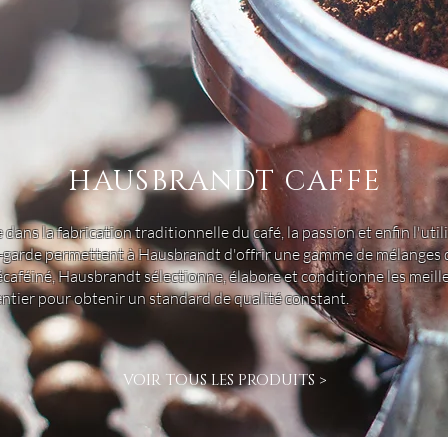
HAUSBRANDT CAFFE
dans la fabrication traditionnelle du café, la passion et enfin l'uti
t-garde permettent à Hausbrandt d'offrir une gamme de mélanges d
caféiné, Hausbrandt sélectionne, élabore et conditionne les meil
tier pour obtenir un standard de qualité constant.
VOIR TOUS LES PRODUITS >