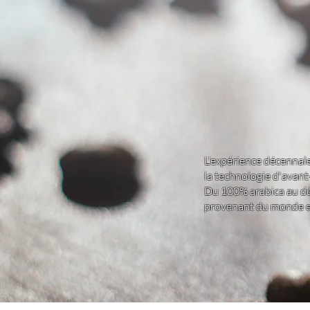
L'expérience décennale 
la technologie d'avan
Du 100% arabica au dé
provenant du monde en