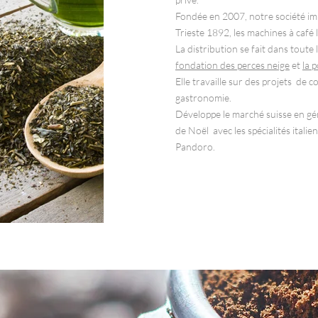
Fondée en 2007, notre société i
Trieste 1892, les machines à café l
La distribution se fait dans toute
fondation des perces neige
et
la 
Elle travaille sur des projets de c
gastronomie.
Développe le marché suisse en gén
de Noël avec les spécialités italie
Pandoro.