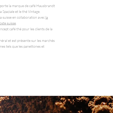
mporte la marque de café Hausbrandt
a Spaziale et le thé Vintage.
 la suisse en collaboration avec
la
poste suisse
.
oncept café thé pour les clients de la
éral et est présente sur les marchés
nnes tels que les panettones et