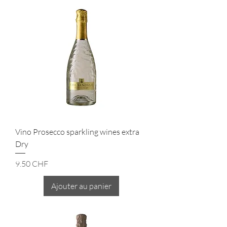
Vino Prosecco sparkling wines extra
Dry
Prix
9.50 CHF
Ajouter au panier