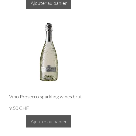
Ajouter au panier
Vino Prosecco sparkling wines brut
Prix
9.50 CHF
Ajouter au panier