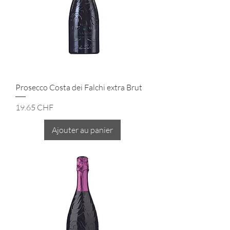
Prosecco Costa dei Falchi extra Brut
Prix
19.65 CHF
Ajouter au panier