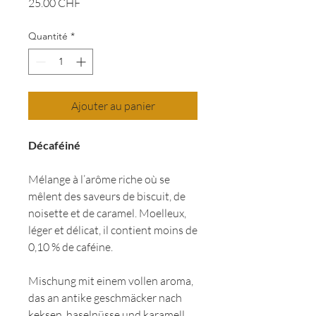
Prix
25.00 CHF
Quantité
*
Ajouter au panier
Décaféiné
Mélange à l’arôme riche où se
mêlent des saveurs de biscuit, de
noisette et de caramel. Moelleux,
léger et délicat, il contient moins de
0,10 % de caféine.
Mischung mit einem vollen aroma,
das an antike geschmäcker nach
keksen, haselnüsse und karamell