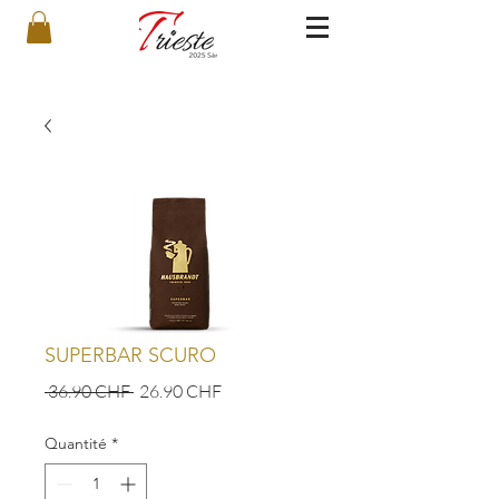
SUPERBAR SCURO
Prix
Prix
 36.90 CHF 
26.90 CHF
original
promotionnel
Quantité
*